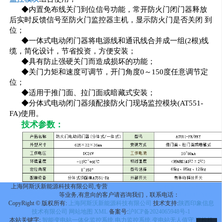
◆内置免布线关门到位信号功能，常开防火门闭门器释放
后实时反馈信号至防火门监控器主机，显示防火门是否关闭 到
位；
◆一体式电动闭门器将电源线和通讯线合并成一组(2根)线
缆，简化设计，节省投资，方便安装；
◆具有防止强硬关门而造成损坏的功能；
◆关门力矩和速度可调节，开门角度0～150度任意调节定
位；
◆适用于推门面、拉门面或暗藏式安装；
◆分体式电动闭门器须配接防火门现场监控模块(AT551-
FA)使用。
技术参数：
上海阿斯沃新能源科技有限公司,专营
防火门监控系统
消防设备电源监控系统
电气火灾监控系统
等业务,有意向的客户请咨询我们，联系电话：
15800872880
CopyRight © 版权所有:
上海阿斯沃新能源科技有限公司
技术支持:
陕西印象信息
技术有限公司
网站地图
XML
备案号:
沪ICP备2024065948号-1
本站关键字:
智能变电站一体化监控系统
电力监控系统
变电站无人值守
巡检机