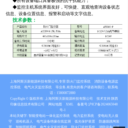
◆所有设备端口具备极强的抗干扰能力；
◆监控主机系统界面友好，可快捷、直观地查询设备状态
信息、设备位置信息、报警和启动等文字信息。
技术参数：
上海阿斯沃新能源科技有限公司,专营
防火门监控系统
消防设备电源监
控系统
电气火灾监控系统
等业务,有意向的客户请咨询我们，联系电
话：
15800872880
CopyRight © 版权所有:
上海阿斯沃新能源科技有限公司
技术支持:
陕西
印象信息技术有限公司
网站地图
XML
备案号:
沪ICP备2024065948
号-1
本站关键字:
智能变电站一体化监控系统
电力监控系统
变电站无人值
守
巡检机器人
电气设备绝缘在线监测
弧光保护装置
防越级跳闸装
置
智能照明系统
电气火灾监控系统
防火门监控系统
消防设备电源