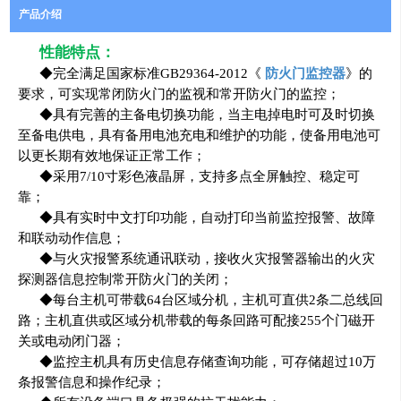
产品介绍
性能特点：
◆完全满足国家标准GB29364-2012《
防火门监控器
》的
要求，可实现常闭防火门的监视和常开防火门的监控；
◆具有完善的主备电切换功能，当主电掉电时可及时切换
至备电供电，具有备用电池充电和维护的功能，使备用电池可
以更长期有效地保证正常工作；
◆采用7/10寸彩色液晶屏，支持多点全屏触控、稳定可
靠；
◆具有实时中文打印功能，自动打印当前监控报警、故障
和联动动作信息；
◆与火灾报警系统通讯联动，接收火灾报警器输出的火灾
探测器信息控制常开防火门的关闭；
◆每台主机可带载64台区域分机，主机可直供2条二总线回
路；主机直供或区域分机带载的每条回路可配接255个门磁开
关或电动闭门器；
◆监控主机具有历史信息存储查询功能，可存储超过10万
条报警信息和操作纪录；