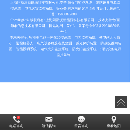
上海阿斯沃新能源科技有限公司,专营
防火门监控系统
消防设备电源监
控系统
电气火灾监控系统
等业务,有意向的客户请咨询我们，联系电
话：
15800872880
CopyRight © 版权所有:
上海阿斯沃新能源科技有限公司
技术支持:
陕西
印象信息技术有限公司
网站地图
XML
备案号:
沪ICP备2024065948
号-1
本站关键字:
智能变电站一体化监控系统
电力监控系统
变电站无人值
守
巡检机器人
电气设备绝缘在线监测
弧光保护装置
防越级跳闸装
置
智能照明系统
电气火灾监控系统
防火门监控系统
消防设备电源
监控系统
电话咨询
短信咨询
留言咨询
查看地图